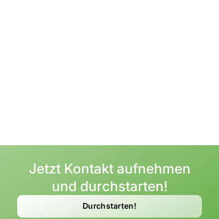
Jahre Erfahrung im Handel auf führenden
Handelsplattformen.
Identifikation von
Umsatzsteigerungspotenzialen.
Wir sind an dauerhaften Abnahmen und gemeinsamem
Erfolg interessiert.
Langfristige Abnahme Ihrer Handelsware.
Unsere Analysen zeigen das Potenzial einer
Zusammenarbeit klar auf.
Jetzt Kontakt aufnehmen
und durchstarten!
Durchstarten!